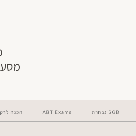
מ
מסע 
SGB נבחרת
ABT Exams
הכנה לרקד