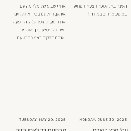
השנה בית הספר הצעיר הפתיע 
אחרי שבוע של מלחמה עם 
במופע מרהיב במיוחד!
איראן, החלטנו בכל זאת לקיים 
את הופעות סופהשנה. ההופעה 
חייבת להימשך, כך אומרים, 
ואנחנו דבקים באמירה זו. עם 
תחושת הדחף לרוץ קדימה, 
נכנסו לעבודה מאומצת כדי 
להספיק להביא את הריקודים 
לרמת הופעה טובה. איבדנו לא 
מעט רקדנים בדרך, שעם נעיצת 
תאריכים חדשים להופעה לא יכלו 
כבר להגיע לא לחזרות וגם לא 
להופעות. כדוגמת יעל פרץ 
שהיתה חייבת לטוס לניו יורק 
לקורס בג׳וליארד (שנה שניה) או 
TUESDAY, MAY 20, 2025
MONDAY, JUNE 30, 2025
מעיין בוסטון שטסה לקורס 
יעל פרץ בקורס
מבחנים בקלאסי בזום