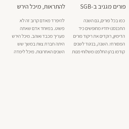
ולצוות המורים המסור.
ההתמדה. בראבו.
פורים מגניב ב-SGB
להתראות, מיכל הירש
כמו בכל פורים, גם השנה 
להיפרד מאדם קרוב זה לא 
התכנסנו יחדיו מחופשים כיד 
פשוט. במיוחד אדם שאתה 
הדימיון, רוקדים את ריקוד פורים 
מעריך מכבד ואוהב. מיכל הירש 
המסורתי. השנה, בניגוד לשנים 
היתה חברת צוות במשך שש 
קודמו בהן החלפנו משלוחי מנות 
השנים האחרונות. מיכל לימדה 
עם מתנות אישיות, החלטנו 
מודרני ריליס וגרהם בבית הספר 
שלאור המחלמה נתרום את 
הגבוה. במהלך שש השנים מיכל 
משלוחי המנות לחיילים בעזה. 
התגלתה כמורה נפלאה. רבת 
אנו בהודייה גדולה על האפשרות 
ידע וניסיון עם חוש תנועתי מפותח 
לנתינה ועל היכולת לחגוג 
ביותר ועיניים חדות. מיכל רואה 
ובהודייה והוקרה גדולה לכל 
כל תלמידה ולתמיד ונותנת 
חיילנו באשר הם. מי ייתן ויחזרו 
תיקונים מיוחדים ומדויקים. 
הביתה בשלום, רפואה שלמה 
מסירותה מעל ומעבר. 
לפצועים והחזרת החטופים 
התלמידים למדו ממך המון ולקחו 