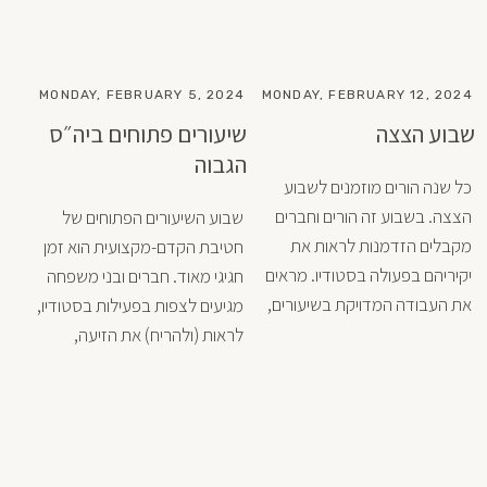
נפלאה והבחירות של גטמן 
בשילובים המעניינים מהווה 
לעיתים רקע ולעיתים מזיזה את 
MONDAY, FEBRUARY 5, 2024
MONDAY, FEBRUARY 12, 2024
שבוע הצצה
שיעורים פתוחים ביה״ס
ישנם רגעים שקטים ואיטיים 
הגבוה
כל שנה הורים מוזמנים לשבוע 
ממליצה בחום ומכתירה את 
הצצה. בשבוע זה הורים וחברים 
שבוע השיעורים הפתוחים של 
מכיאל גטמן כאחד היוצרים 
מקבלים הזדמנות לראות את 
חטיבת הקדם-מקצועית הוא זמן 
המעניינים והחמים ביותר בארץ.
יקיריהם בפעולה בסטודיו. מראים 
חגיגי מאוד. חברים ובני משפחה 
את העבודה המדויקת בשיעורים, 
מגיעים לצפות בפעילות בסטודיו, 
מכירים פנים אל פנים את צוות 
לראות (ולהריח) את הזיעה, 
המורים ומקבלים תחושה על 
להעריך את העבודה הקשה 
האוירה בסטודיו. היה שבוע נפלא 
וליהנות מהתוצאות.
מלא ברגשות ותוצאות מרהיבות. 
תודה לכל הרקדנים ולכל 
המורים.