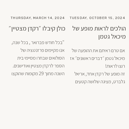
וגאים בכם מאוד. מצפים 
לראותכם בחופשה הבאה!
THURSDAY, MARCH 14, 2024
TUESDAY, OCTOBER 15, 2024
הולכים לראות מופע של
כולן קיבלו ״רקדן מצטיין״
מיכאל גטמן
"בכל חודש פברואר , בכל שנה, 
אנו מקיימים פרזנטציה של 
אם טרם ראיתם את ההופעה של 
הסולואים שבחרו מסיימי בית 
מיכאל גטמן ״דברים ראשונים״ אז 
הספר לרקדן מצטיין ואודישנים. 
השנה מתוך 29 מקומות שהוקצו 
זה מופע של רקדן אחד, אריאל 
למעמד רקדן מצטיין זכינו 
גלברט, מציגה שלושה קטעים 
שמחזיקים את הקהל מרותק 
ומעורב. גטמן מראה כשרון גדול, 
"
תפירת הרעיונות ביחד ושזירת 
המוסיקה באופן רגיש שמציפה 
צחוק ובכי כאחד. המון הומור 
שמוגש ברצינות רבה. המוסיקה 