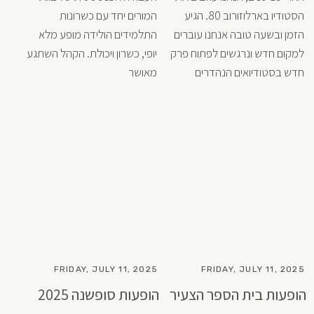
הסטודיו בארלוזורוב 80. הגיע 
המורים יחד עם כשרונות 
הזמן ובשעה טובה אנחנו עוברים 
התלמידים הולידה מופע מלא 
למקום חדש ונרגשים לפתוח פרק 
יופי, כשרון ויכולת. הקהל השתגע 
חדש בסטודיואים הנהדרים 
מאושר
בקמפוס אריסון - בית הספר 
לאומנויות בתל אביב. לפני 
שעוזבים, חייבים לעשות שיעור 
אחרון עם הקבוצה האהובה של 
אלו שסיימו שנה שעברה את 
הלימודים בבית הספר ועם ירדן 
אריאלי שהגיע לביקור. היה מרגש 
ואין ספק שזו דרך ראויה ומדוייקת 
לסיים את הפרק הזה.
FRIDAY, JULY 11, 2025
FRIDAY, JULY 11, 2025
הופעות בית הספר הצעיר
הופעות סופשנה 2025