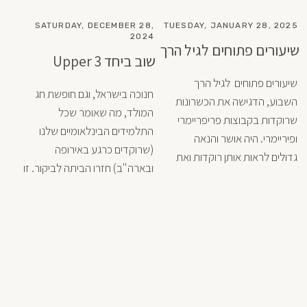
SATURDAY, DECEMBER 28,
TUESDAY, JANUARY 28, 2025
2024
שיעורים פתוחים לגיל הרך
שוב ביחד Upper 3
שיעורים פתוחים  לגיל הרך 
חנוכה בישראל, וגם חופשת חג 
השבוע, הדגישה את הכשרונות 
המולד, מה שאומר שכל 
שרוקדות בקבוצות פריפריימרי 
התלמידים הבינלאומיים שלנו 
ופיריימרי. היה אושר והנאה 
(שרוקדים כרגע באירופה 
גדולים לראות אותן רוקדות ואת 
ובארה"ב) חזרו הביתה לביקור. זו 
הזדמנות שאנחנו לא רוצים 
נגה כריסטובסקי, מורה מוסמכת 
לפספס, אז התאספנו בסטודיו 
של ABT הכינה שיעורים משובבי 
לשיעור בלט ולאחר מכן בילוי 
מקסים באיזי קפה. החלפנו 
ההורים הגאים ואני הרגשנו 
רעיונות, שיתפנו את החוויות שלנו 
סיפוקוגאווה ברקדניות הקטנות 
ונהנינו שוב מחברת זה של זה. 
שהביעו אהבה לריקוד ולמוסיקה. 
אנחנו מתגעגעים אליכם מאוד 
העתיד נראה מבטיח!