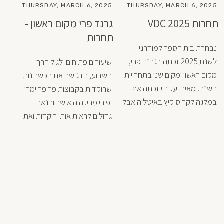
במהרה הביתה.
איתם צידה חשובה לדרך. יותר 
THURSDAY, MARCH 6, 2025
THURSDAY, MARCH 6, 2025
מכל, את בן-אדם מיוחד ואהוב. 
תחרות VDC 2025
גרנד פרי מקום ראשון -
יש בך מסירות ונתינה אינסופית, 
תחרות
חדות משולבת עם רוך. דרישה 
נבחרת בית הספר למודרני 
משולבת עם הכלה. לומר לך 
לשנת 2025 זכתה בגרנד פרי, 
שיעורים פתוחים  לגיל הרך 
שלום זה בהחלט לא פשוט, אך 
מקום ראשון ומקום שני בתחרויות 
השבוע, הדגישה את הכשרונות 
אנו מאחלים לך דרך צלחה 
השנה. מאיה יעקבוי זכתה אף 
שרוקדות בקבוצות פריפריימרי 
במלגה לקרוס קיץ באיטליה אבל 
ופיריימרי. היה אושר והנאה 
עד שניפגש שוב
זו בינתיים צריכה לבחור בין 
גדולים לראות אותן רוקדות ואת 
הקרוס קיץ בג׳וליארד (אליו 
התקבלה שנה שניה) ובין הקורס 
נגה כריסטובסקי, מורה מוסמכת 
של ABT הכינה שיעורים משובבי 
עוד זכו בפרסים: אילה שרביט 
אלמוג, ליבי מלכה, אנה שושני, 
ההורים הגאים ואני הרגשנו 
תומר אליאספור, איילה בר שביט, 
סיפוקוגאווה ברקדניות הקטנות 
מאיה יעקובי, הילה קוינטנר ונעם 
שהביעו אהבה לריקוד ולמוסיקה. 
חפץ.
העתיד נראה מבטיח!